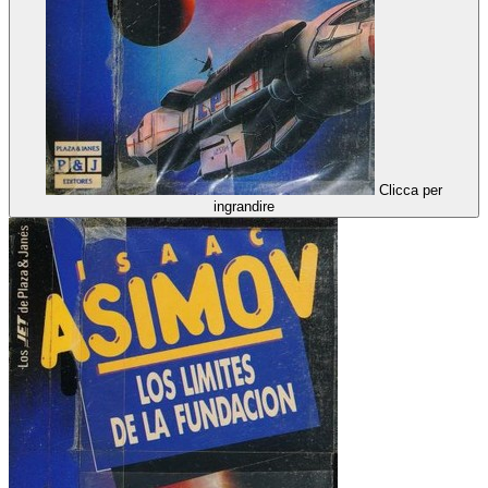
Clicca per
ingrandire