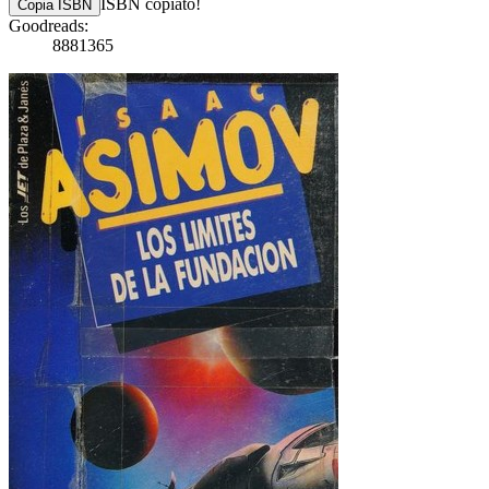
ISBN copiato!
Copia ISBN
Goodreads:
8881365