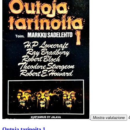
4
Mostra valutazione
Outoja tarinoita 1