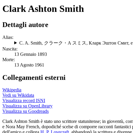
Clark Ashton Smith
Dettagli autore
Alias:
C. A. Smith
,
クラーク・A スミス
,
Кларк Эштон Смит
, e
Nascita:
13 Gennaio 1893
Morte:
13 Agosto 1961
Collegamenti esterni
Wikipedia
Vedi su Wikidata
Visualizza record ISNI
Visualizza su OpenLibrary
Visualizza su Goodreads
Clark Ashton Smith è stato uno scrittore statunitense; in gioventù, com
e Nora May French, dopodiché scelse di comporre racconti fantastici per
dell'amico e collega
H. P. Lovecraft
, abbandonò la scrittura e divenne