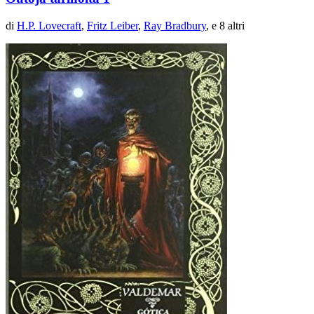
di
H.P. Lovecraft
,
Fritz Leiber
,
Ray Bradbury
, e 8 altri