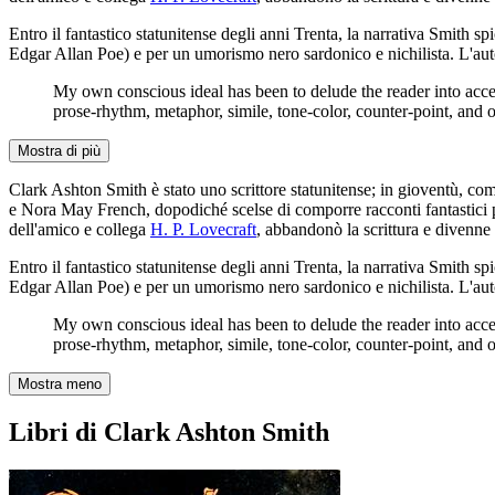
Entro il fantastico statunitense degli anni Trenta, la narrativa Smith sp
Edgar Allan Poe) e per un umorismo nero sardonico e nichilista. L'autor
My own conscious ideal has been to delude the reader into accept
prose-rhythm, metaphor, simile, tone-color, counter-point, and oth
Mostra di più
Clark Ashton Smith è stato uno scrittore statunitense; in gioventù, com
e Nora May French, dopodiché scelse di comporre racconti fantastici per
dell'amico e collega
H. P. Lovecraft
, abbandonò la scrittura e divenne
Entro il fantastico statunitense degli anni Trenta, la narrativa Smith sp
Edgar Allan Poe) e per un umorismo nero sardonico e nichilista. L'autor
My own conscious ideal has been to delude the reader into accept
prose-rhythm, metaphor, simile, tone-color, counter-point, and oth
Mostra meno
Libri di Clark Ashton Smith