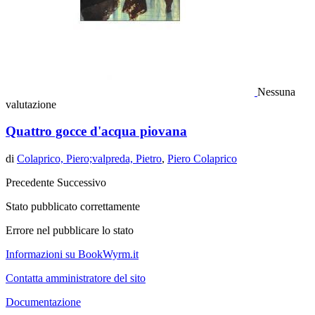
Nessuna
valutazione
Quattro gocce d'acqua piovana
di
Colaprico, Piero;valpreda, Pietro
,
Piero Colaprico
Precedente
Successivo
Stato pubblicato correttamente
Errore nel pubblicare lo stato
Informazioni su BookWyrm.it
Contatta amministratore del sito
Documentazione