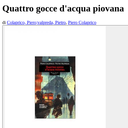
Quattro gocce d'acqua piovana
di
Colaprico, Piero;valpreda, Pietro
,
Piero Colaprico