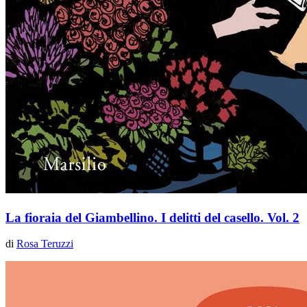
La fioraia del Giambellino. I delitti del casello. Vol. 2
di
Rosa Teruzzi