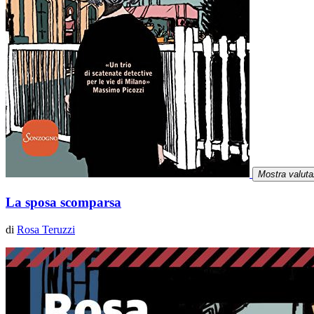
Mostra valuta
La sposa scomparsa
di
Rosa Teruzzi