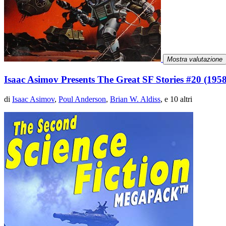
Mostra valutazione
Isaac Asimov Presents The Great SF Stories #20 (1958
di
Isaac Asimov
,
Poul Anderson
,
Brian W. Aldiss
, e 10 altri