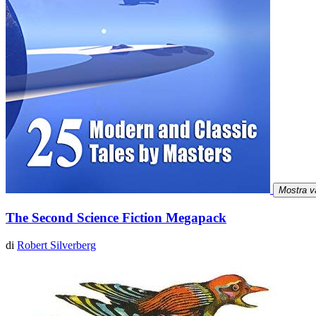
Mostra v
The Second Science Fiction Megapack
di
Robert Silverberg