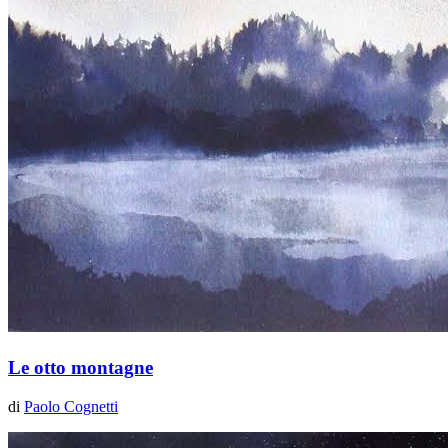
Le otto montagne
di
Paolo Cognetti