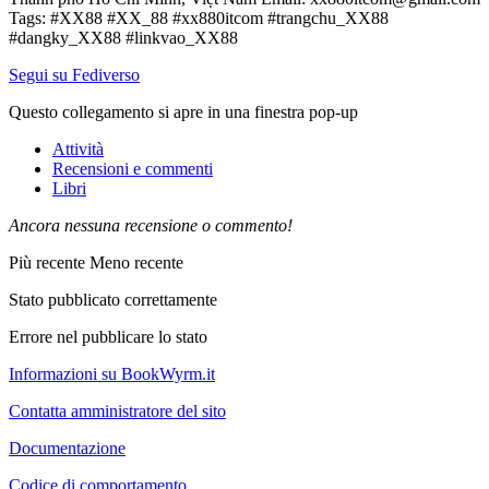
Tags: #XX88 #XX_88 #xx880itcom #trangchu_XX88
#dangky_XX88 #linkvao_XX88
Segui su Fediverso
Questo collegamento si apre in una finestra pop-up
Attività
Recensioni e commenti
Libri
Ancora nessuna recensione o commento!
Più recente
Meno recente
Stato pubblicato correttamente
Errore nel pubblicare lo stato
Informazioni su BookWyrm.it
Contatta amministratore del sito
Documentazione
Codice di comportamento