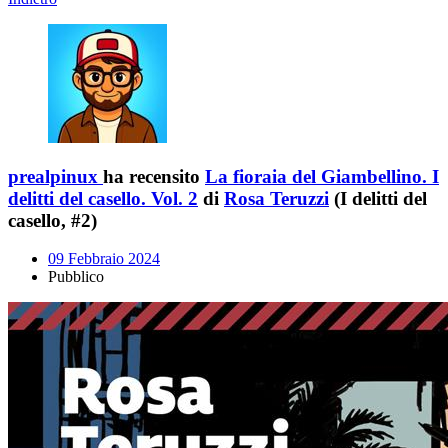
prealpinux
ha recensito
La fioraia del Giambellino. I
delitti del casello. Vol. 2
di
Rosa Teruzzi
(I delitti del
casello, #2)
09 Febbraio 2024
Pubblico