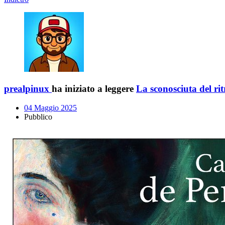
prealpinux
ha iniziato a leggere
La sconosciuta del rit
04 Maggio 2025
Pubblico