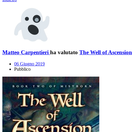
Matteo Carpentieri
ha valutato
The Well of Ascension
06 Giugno 2019
Pubblico