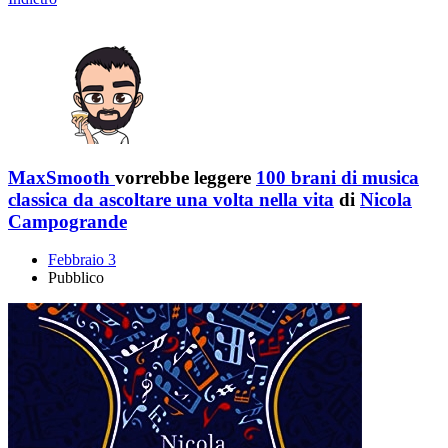
MaxSmooth
vorrebbe leggere
100 brani di musica
classica da ascoltare una volta nella vita
di
Nicola
Campogrande
Febbraio 3
Pubblico