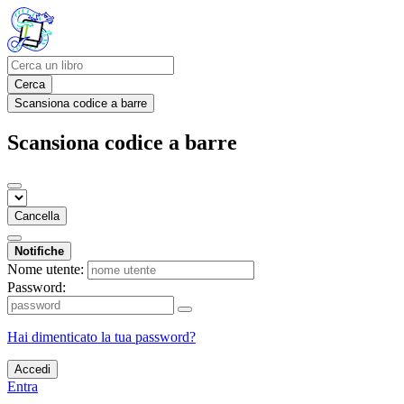
Cerca
Scansiona codice a barre
Scansiona codice a barre
Cancella
Notifiche
Nome utente:
Password:
Hai dimenticato la tua password?
Accedi
Entra