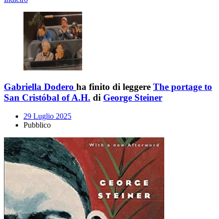
Gabriella Dodero
ha finito di leggere
The portage to
San Cristóbal of A.H.
di
George Steiner
29 Luglio 2025
Pubblico