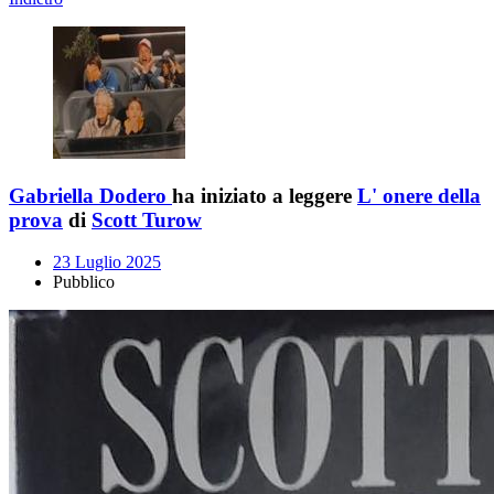
Gabriella Dodero
ha iniziato a leggere
L' onere della
prova
di
Scott Turow
23 Luglio 2025
Pubblico