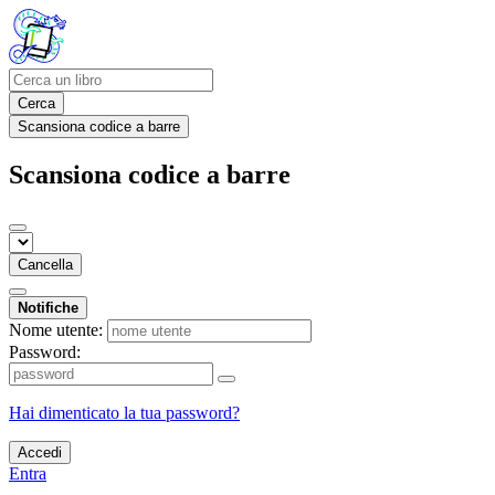
Cerca
Scansiona codice a barre
Scansiona codice a barre
Cancella
Notifiche
Nome utente:
Password:
Hai dimenticato la tua password?
Accedi
Entra