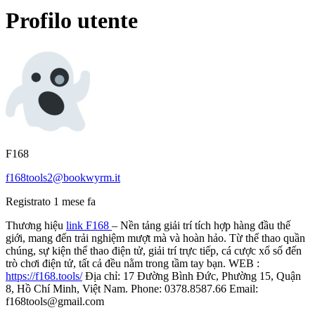
Profilo utente
F168
f168tools2@bookwyrm.it
Registrato 1 mese fa
Thương hiệu
link F168
– Nền tảng giải trí tích hợp hàng đầu thế
giới, mang đến trải nghiệm mượt mà và hoàn hảo. Từ thể thao quần
chúng, sự kiện thể thao điện tử, giải trí trực tiếp, cá cược xổ số đến
trò chơi điện tử, tất cả đều nằm trong tầm tay bạn. WEB :
https://f168.tools/
Địa chỉ: 17 Đường Bình Đức, Phường 15, Quận
8, Hồ Chí Minh, Việt Nam. Phone: 0378.8587.66 Email:
f168tools@gmail.com