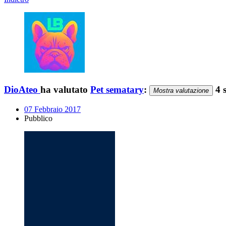
DioAteo
ha valutato
Pet sematary
:
4 s
Mostra valutazione
07 Febbraio 2017
Pubblico