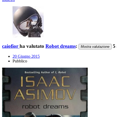
caiofior
ha valutato
Robot dreams
:
5 
Mostra valutazione
20 Giugno 2015
Pubblico