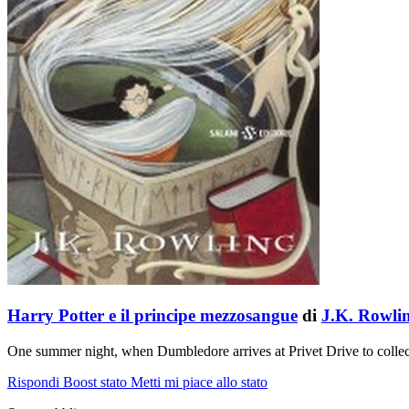
Harry Potter e il principe mezzosangue
di
J.K. Rowli
One summer night, when Dumbledore arrives at Privet Drive to collec
Rispondi
Boost stato
Metti mi piace allo stato