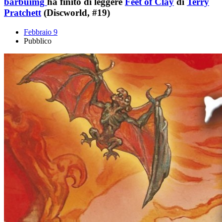
barbuimg
ha finito di leggere
Feet of Clay
di
Terry
Pratchett
(Discworld, #19)
Febbraio 9
Pubblico