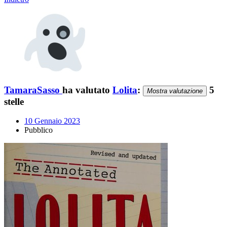
TamaraSasso
ha valutato
Lolita
:
5
Mostra valutazione
stelle
10 Gennaio 2023
Pubblico