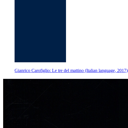
Gianrico Carofiglio: Le tre del mattino (Italian language, 2017)