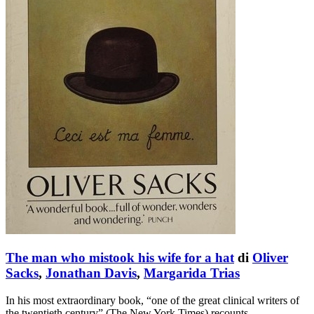
The man who mistook his wife for a hat
di
Oliver
Sacks
,
Jonathan Davis
,
Margarida Trias
In his most extraordinary book, “one of the great clinical writers of
the twentieth century” (The New York Times) recounts …