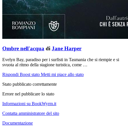
Ombre nell'acqua
di
Jane Harper
Evelyn Bay, paradiso per i surfisti in Tasmania che si riempie e si
svuota al ritmo della stagione turistica, come …
Rispondi
Boost stato
Metti mi piace allo stato
Stato pubblicato correttamente
Errore nel pubblicare lo stato
Informazioni su BookWyrm.it
Contatta amministratore del sito
Documentazione