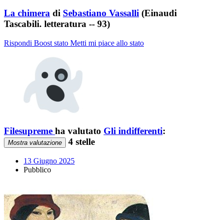
La chimera
di
Sebastiano Vassalli
(Einaudi
Tascabili. letteratura -- 93)
Rispondi
Boost stato
Metti mi piace allo stato
Filesupreme
ha valutato
Gli indifferenti
:
4 stelle
Mostra valutazione
13 Giugno 2025
Pubblico