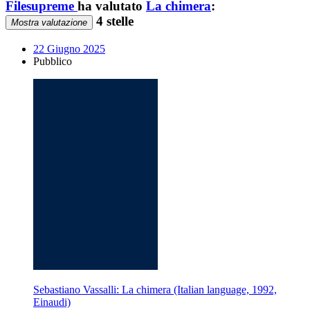
Filesupreme
ha valutato
La chimera
:
4 stelle
Mostra valutazione
22 Giugno 2025
Pubblico
Sebastiano Vassalli: La chimera (Italian language, 1992,
Einaudi)