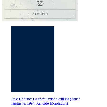
Italo Calvino: La speculazione edilizia (Italian
language, 1994, Arnoldo Mondadori)