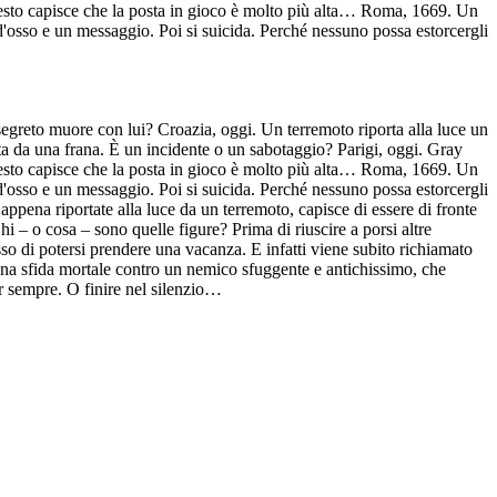
resto capisce che la posta in gioco è molto più alta… Roma, 1669. Un
'osso e un messaggio. Poi si suicida. Perché nessuno possa estorcergli
greto muore con lui? Croazia, oggi. Un terremoto riporta alla luce un
ata da una frana. È un incidente o un sabotaggio? Parigi, oggi. Gray
resto capisce che la posta in gioco è molto più alta… Roma, 1669. Un
'osso e un messaggio. Poi si suicida. Perché nessuno possa estorcergli
appena riportate alla luce da un terremoto, capisce di essere di fronte
i – o cosa – sono quelle figure? Prima di riuscire a porsi altre
so di potersi prendere una vacanza. E infatti viene subito richiamato
 una sfida mortale contro un nemico sfuggente e antichissimo, che
per sempre. O finire nel silenzio…