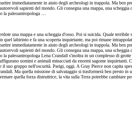
 partire immediatamente in aiuto degli archeologi in trappola. Ma ben p
ù autorevoli sapienti del mondo. Gli consegna una mappa, una scheggia d
ando la paleoantropologa …
ote una mappa e una scheggia d'osso. Poi si suicida. Quale terribile se
in quel labirinto e fa una scoperta inquietante, ma poi rimane intrappol
 partire immediatamente in aiuto degli archeologi in trappola. Ma ben p
ù autorevoli sapienti del mondo. Gli consegna una mappa, una scheggia d
do la paleoantropologa Lena Crandall s'inoltra in un complesso di grotte 
raffigurano uomini e animali minacciati da enormi sagome inquietanti. Ch
 il suo gruppo nell'oscurità. Parigi, oggi. A Gray Pierce non capita spes
Crandall. Ma quella missione di salvataggio si trasformerà ben presto in
 fermare quella forza distruttrice, la vita sulla Terra potrebbe cambiare 