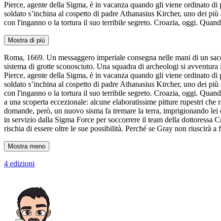
Pierce, agente della Sigma, è in vacanza quando gli viene ordinato di
soldato s’inchina al cospetto di padre Athanasius Kircher, uno dei pi
con l'inganno o la tortura il suo terribile segreto. Croazia, oggi. Qu
Mostra di più
Roma, 1669. Un messaggero imperiale consegna nelle mani di un sacerd
sistema di grotte sconosciuto. Una squadra di archeologi si avventura 
Pierce, agente della Sigma, è in vacanza quando gli viene ordinato di
soldato s’inchina al cospetto di padre Athanasius Kircher, uno dei pi
con l'inganno o la tortura il suo terribile segreto. Croazia, oggi. Quan
a una scoperta eccezionale: alcune elaboratissime pitture rupestri che 
domande, però, un nuovo sisma fa tremare la terra, imprigionando lei e
in servizio dalla Sigma Force per soccorrere il team della dottoressa 
rischia di essere oltre le sue possibilità. Perché se Gray non riuscirà a
Mostra meno
4 edizioni