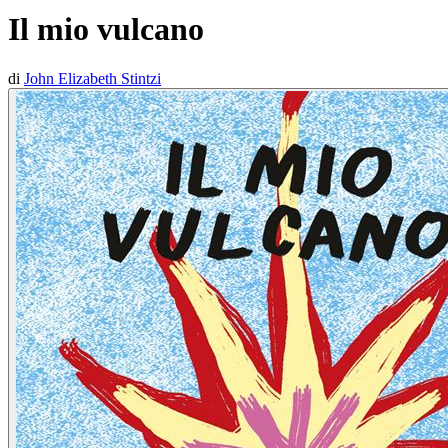
Il mio vulcano
di
John Elizabeth Stintzi