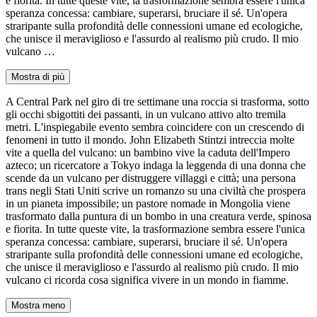
e fiorita. In tutte queste vite, la trasformazione sembra essere l'unica
speranza concessa: cambiare, superarsi, bruciare il sé. Un'opera
straripante sulla profondità delle connessioni umane ed ecologiche,
che unisce il meraviglioso e l'assurdo al realismo più crudo. Il mio
vulcano …
Mostra di più
A Central Park nel giro di tre settimane una roccia si trasforma, sotto
gli occhi sbigottiti dei passanti, in un vulcano attivo alto tremila
metri. L'inspiegabile evento sembra coincidere con un crescendo di
fenomeni in tutto il mondo. John Elizabeth Stintzi intreccia molte
vite a quella del vulcano: un bambino vive la caduta dell'Impero
azteco; un ricercatore a Tokyo indaga la leggenda di una donna che
scende da un vulcano per distruggere villaggi e città; una persona
trans negli Stati Uniti scrive un romanzo su una civiltà che prospera
in un pianeta impossibile; un pastore nomade in Mongolia viene
trasformato dalla puntura di un bombo in una creatura verde, spinosa
e fiorita. In tutte queste vite, la trasformazione sembra essere l'unica
speranza concessa: cambiare, superarsi, bruciare il sé. Un'opera
straripante sulla profondità delle connessioni umane ed ecologiche,
che unisce il meraviglioso e l'assurdo al realismo più crudo. Il mio
vulcano ci ricorda cosa significa vivere in un mondo in fiamme.
Mostra meno