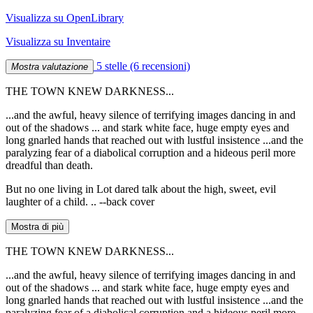
Visualizza su OpenLibrary
Visualizza su Inventaire
5 stelle
(6 recensioni)
Mostra valutazione
THE TOWN KNEW DARKNESS...
...and the awful, heavy silence of terrifying images dancing in and
out of the shadows ... and stark white face, huge empty eyes and
long gnarled hands that reached out with lustful insistence ...and the
paralyzing fear of a diabolical corruption and a hideous peril more
dreadful than death.
But no one living in Lot dared talk about the high, sweet, evil
laughter of a child. .. --back cover
Mostra di più
THE TOWN KNEW DARKNESS...
...and the awful, heavy silence of terrifying images dancing in and
out of the shadows ... and stark white face, huge empty eyes and
long gnarled hands that reached out with lustful insistence ...and the
paralyzing fear of a diabolical corruption and a hideous peril more