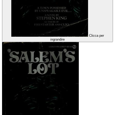
Clicca per
ingrandire