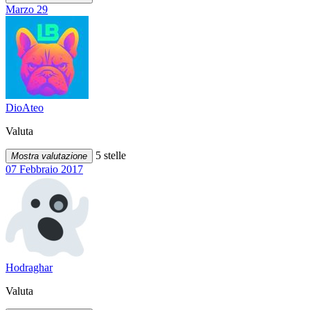
Marzo 29
DioAteo
Valuta
5 stelle
Mostra valutazione
07 Febbraio 2017
Hodraghar
Valuta