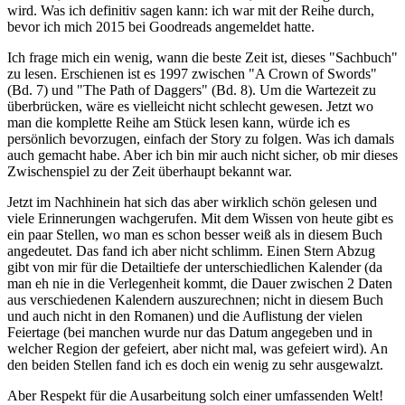
wird. Was ich definitiv sagen kann: ich war mit der Reihe durch,
bevor ich mich 2015 bei Goodreads angemeldet hatte.
Ich frage mich ein wenig, wann die beste Zeit ist, dieses "Sachbuch"
zu lesen. Erschienen ist es 1997 zwischen "A Crown of Swords"
(Bd. 7) und "The Path of Daggers" (Bd. 8). Um die Wartezeit zu
überbrücken, wäre es vielleicht nicht schlecht gewesen. Jetzt wo
man die komplette Reihe am Stück lesen kann, würde ich es
persönlich bevorzugen, einfach der Story zu folgen. Was ich damals
auch gemacht habe. Aber ich bin mir auch nicht sicher, ob mir dieses
Zwischenspiel zu der Zeit überhaupt bekannt war.
Jetzt im Nachhinein hat sich das aber wirklich schön gelesen und
viele Erinnerungen wachgerufen. Mit dem Wissen von heute gibt es
ein paar Stellen, wo man es schon besser weiß als in diesem Buch
angedeutet. Das fand ich aber nicht schlimm. Einen Stern Abzug
gibt von mir für die Detailtiefe der unterschiedlichen Kalender (da
man eh nie in die Verlegenheit kommt, die Dauer zwischen 2 Daten
aus verschiedenen Kalendern auszurechnen; nicht in diesem Buch
und auch nicht in den Romanen) und die Auflistung der vielen
Feiertage (bei manchen wurde nur das Datum angegeben und in
welcher Region der gefeiert, aber nicht mal, was gefeiert wird). An
den beiden Stellen fand ich es doch ein wenig zu sehr ausgewalzt.
Aber Respekt für die Ausarbeitung solch einer umfassenden Welt!