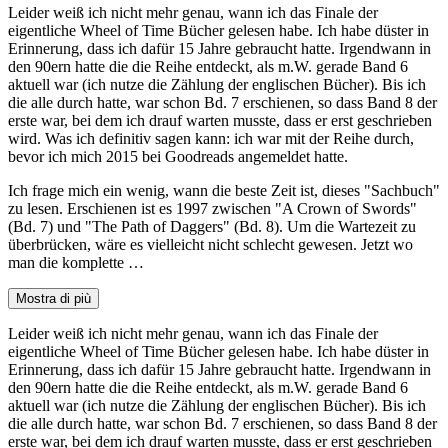
Leider weiß ich nicht mehr genau, wann ich das Finale der
eigentliche Wheel of Time Bücher gelesen habe. Ich habe düster in
Erinnerung, dass ich dafür 15 Jahre gebraucht hatte. Irgendwann in
den 90ern hatte die die Reihe entdeckt, als m.W. gerade Band 6
aktuell war (ich nutze die Zählung der englischen Bücher). Bis ich
die alle durch hatte, war schon Bd. 7 erschienen, so dass Band 8 der
erste war, bei dem ich drauf warten musste, dass er erst geschrieben
wird. Was ich definitiv sagen kann: ich war mit der Reihe durch,
bevor ich mich 2015 bei Goodreads angemeldet hatte.
Ich frage mich ein wenig, wann die beste Zeit ist, dieses "Sachbuch"
zu lesen. Erschienen ist es 1997 zwischen "A Crown of Swords"
(Bd. 7) und "The Path of Daggers" (Bd. 8). Um die Wartezeit zu
überbrücken, wäre es vielleicht nicht schlecht gewesen. Jetzt wo
man die komplette …
Mostra di più
Leider weiß ich nicht mehr genau, wann ich das Finale der
eigentliche Wheel of Time Bücher gelesen habe. Ich habe düster in
Erinnerung, dass ich dafür 15 Jahre gebraucht hatte. Irgendwann in
den 90ern hatte die die Reihe entdeckt, als m.W. gerade Band 6
aktuell war (ich nutze die Zählung der englischen Bücher). Bis ich
die alle durch hatte, war schon Bd. 7 erschienen, so dass Band 8 der
erste war, bei dem ich drauf warten musste, dass er erst geschrieben