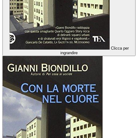
Clicca per
ingrandire