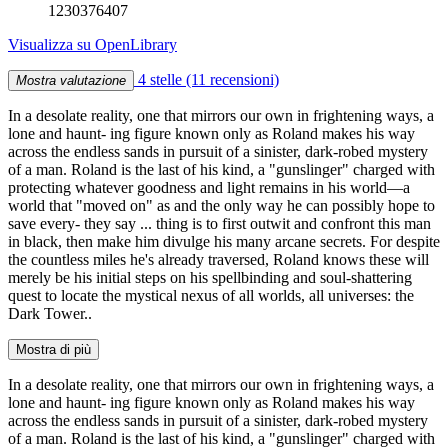
1230376407
Visualizza su OpenLibrary
4 stelle
(11 recensioni)
Mostra valutazione
In a desolate reality, one that mirrors our own in frightening ways, a
lone and haunt- ing figure known only as Roland makes his way
across the endless sands in pursuit of a sinister, dark-robed mystery
of a man. Roland is the last of his kind, a "gunslinger" charged with
protecting whatever goodness and light remains in his world—a
world that "moved on" as and the only way he can possibly hope to
save every- they say ... thing is to first outwit and confront this man
in black, then make him divulge his many arcane secrets. For despite
the countless miles he's already traversed, Roland knows these will
merely be his initial steps on his spellbinding and soul-shattering
quest to locate the mystical nexus of all worlds, all universes: the
Dark Tower..
Mostra di più
In a desolate reality, one that mirrors our own in frightening ways, a
lone and haunt- ing figure known only as Roland makes his way
across the endless sands in pursuit of a sinister, dark-robed mystery
of a man. Roland is the last of his kind, a "gunslinger" charged with