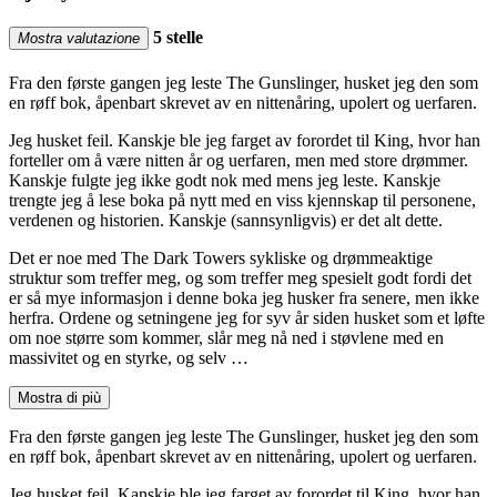
5 stelle
Mostra valutazione
Fra den første gangen jeg leste The Gunslinger, husket jeg den som
en røff bok, åpenbart skrevet av en nittenåring, upolert og uerfaren.
Jeg husket feil. Kanskje ble jeg farget av forordet til King, hvor han
forteller om å være nitten år og uerfaren, men med store drømmer.
Kanskje fulgte jeg ikke godt nok med mens jeg leste. Kanskje
trengte jeg å lese boka på nytt med en viss kjennskap til personene,
verdenen og historien. Kanskje (sannsynligvis) er det alt dette.
Det er noe med The Dark Towers sykliske og drømmeaktige
struktur som treffer meg, og som treffer meg spesielt godt fordi det
er så mye informasjon i denne boka jeg husker fra senere, men ikke
herfra. Ordene og setningene jeg for syv år siden husket som et løfte
om noe større som kommer, slår meg nå ned i støvlene med en
massivitet og en styrke, og selv …
Mostra di più
Fra den første gangen jeg leste The Gunslinger, husket jeg den som
en røff bok, åpenbart skrevet av en nittenåring, upolert og uerfaren.
Jeg husket feil. Kanskje ble jeg farget av forordet til King, hvor han