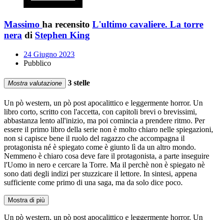
Massimo
ha recensito
L'ultimo cavaliere. La torre
nera
di
Stephen King
24 Giugno 2023
Pubblico
3 stelle
Mostra valutazione
Un pò western, un pò post apocalittico e leggermente horror. Un
libro corto, scritto con l'accetta, con capitoli brevi o brevissimi,
abbastanza lento all'inizio, ma poi comincia a prendere ritmo. Per
essere il primo libro della serie non è molto chiaro nelle spiegazioni,
non si capisce bene il ruolo del ragazzo che accompagna il
protagonista né è spiegato come è giunto lì da un altro mondo.
Nemmeno è chiaro cosa deve fare il protagonista, a parte inseguire
l'Uomo in nero e cercare la Torre. Ma il perchè non è spiegato nè
sono dati degli indizi per stuzzicare il lettore. In sintesi, appena
sufficiente come primo di una saga, ma da solo dice poco.
Mostra di più
Un pò western, un pò post apocalittico e leggermente horror. Un