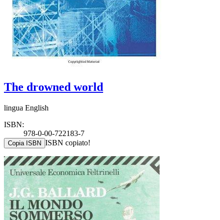
The drowned world
lingua English
ISBN:
978-0-00-722183-7
ISBN copiato!
Copia ISBN