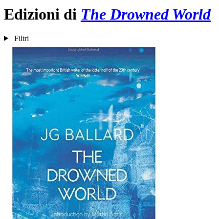
Edizioni di
The Drowned World
Filtri