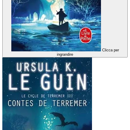
Clicca per
ingrandire