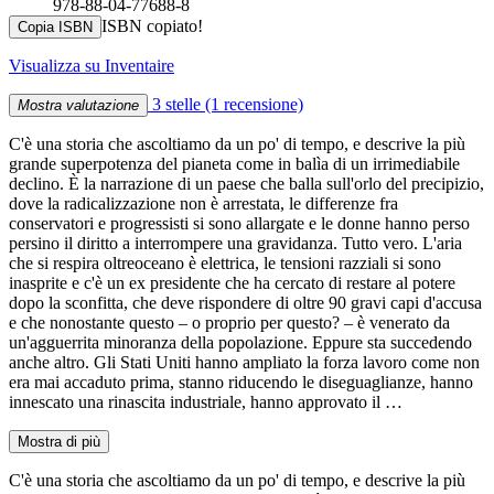
978-88-04-77688-8
ISBN copiato!
Copia ISBN
Visualizza su Inventaire
3 stelle
(1 recensione)
Mostra valutazione
C'è una storia che ascoltiamo da un po' di tempo, e descrive la più
grande superpotenza del pianeta come in balìa di un irrimediabile
declino. È la narrazione di un paese che balla sull'orlo del precipizio,
dove la radicalizzazione non è arrestata, le differenze fra
conservatori e progressisti si sono allargate e le donne hanno perso
persino il diritto a interrompere una gravidanza. Tutto vero. L'aria
che si respira oltreoceano è elettrica, le tensioni razziali si sono
inasprite e c'è un ex presidente che ha cercato di restare al potere
dopo la sconfitta, che deve rispondere di oltre 90 gravi capi d'accusa
e che nonostante questo – o proprio per questo? – è venerato da
un'agguerrita minoranza della popolazione. Eppure sta succedendo
anche altro. Gli Stati Uniti hanno ampliato la forza lavoro come non
era mai accaduto prima, stanno riducendo le diseguaglianze, hanno
innescato una rinascita industriale, hanno approvato il …
Mostra di più
C'è una storia che ascoltiamo da un po' di tempo, e descrive la più