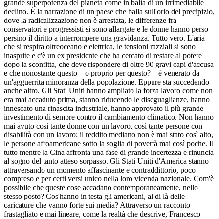
grande superpotenza del pianeta come in balìa di un irrimediabile
declino. È la narrazione di un paese che balla sull'orlo del precipizio,
dove la radicalizzazione non è arrestata, le differenze fra
conservatori e progressisti si sono allargate e le donne hanno perso
persino il diritto a interrompere una gravidanza. Tutto vero. L'aria
che si respira oltreoceano è elettrica, le tensioni razziali si sono
inasprite e c'è un ex presidente che ha cercato di restare al potere
dopo la sconfitta, che deve rispondere di oltre 90 gravi capi d'accusa
e che nonostante questo – o proprio per questo? – è venerato da
un'agguerrita minoranza della popolazione. Eppure sta succedendo
anche altro. Gli Stati Uniti hanno ampliato la forza lavoro come non
era mai accaduto prima, stanno riducendo le diseguaglianze, hanno
innescato una rinascita industriale, hanno approvato il più grande
investimento di sempre contro il cambiamento climatico. Non hanno
mai avuto così tante donne con un lavoro, così tante persone con
disabilità con un lavoro; il reddito mediano non è mai stato così alto,
le persone afroamericane sotto la soglia di povertà mai così poche. Il
tutto mentre la Cina affronta una fase di grande incertezza e rinuncia
al sogno del tanto atteso sorpasso. Gli Stati Uniti d'America stanno
attraversando un momento affascinante e contraddittorio, poco
compreso e per certi versi unico nella loro vicenda nazionale. Com'è
possibile che queste cose accadano contemporaneamente, nello
stesso posto? Cos'hanno in testa gli americani, al di là delle
caricature che vanno forte sui media? Attraverso un racconto
frastagliato e mai lineare, come la realtà che descrive, Francesco