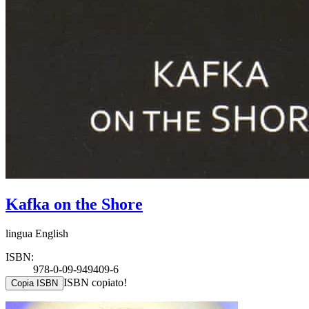
Kafka on the Shore
lingua English
ISBN:
978-0-09-949409-6
ISBN copiato!
Copia ISBN