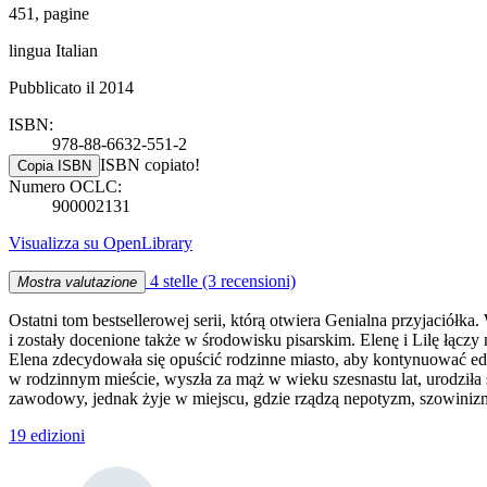
451, pagine
lingua Italian
Pubblicato il 2014
ISBN:
978-88-6632-551-2
ISBN copiato!
Copia ISBN
Numero OCLC:
900002131
Visualizza su OpenLibrary
4 stelle
(3 recensioni)
Mostra valutazione
Ostatni tom bestsellerowej serii, którą otwiera Genialna przyjaciół
i zostały docenione także w środowisku pisarskim. Elenę i Lilę łączy
Elena zdecydowała się opuścić rodzinne miasto, aby kontynuować ed
w rodzinnym mieście, wyszła za mąż w wieku szesnastu lat, urodziła 
zawodowy, jednak żyje w miejscu, gdzie rządzą nepotyzm, szowinizm i
19 edizioni