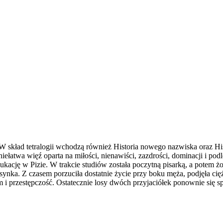
ka. W skład tetralogii wchodzą również Historia nowego nazwiska oraz 
 niełatwa więź oparta na miłości, nienawiści, zazdrości, dominacji i 
ukację w Pizie. W trakcie studiów została poczytną pisarką, a potem
synka. Z czasem porzuciła dostatnie życie przy boku męża, podjęła cię
 przestępczość. Ostatecznie losy dwóch przyjaciółek ponownie się spla