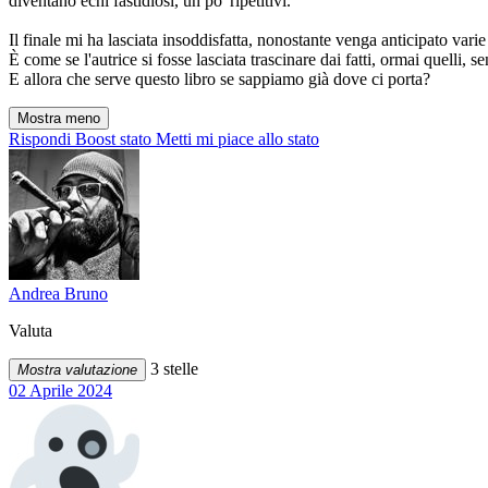
diventano echi fastidiosi, un po' ripetitivi.
Il finale mi ha lasciata insoddisfatta, nonostante venga anticipato varie
È come se l'autrice si fosse lasciata trascinare dai fatti, ormai quelli,
E allora che serve questo libro se sappiamo già dove ci porta?
Mostra meno
Rispondi
Boost stato
Metti mi piace allo stato
Andrea Bruno
Valuta
3 stelle
Mostra valutazione
02 Aprile 2024