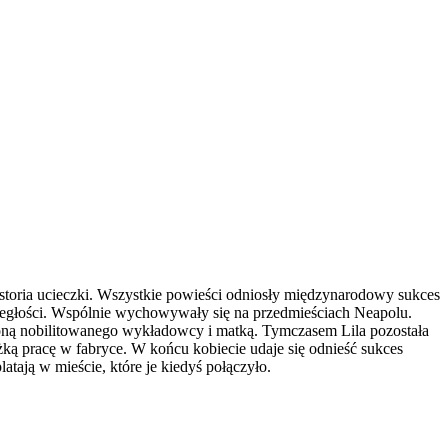
Historia ucieczki. Wszystkie powieści odniosły międzynarodowy sukces
podległości. Wspólnie wychowywały się na przedmieściach Neapolu.
 żoną nobilitowanego wykładowcy i matką. Tymczasem Lila pozostała
żką pracę w fabryce. W końcu kobiecie udaje się odnieść sukces
tają w mieście, które je kiedyś połączyło.