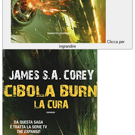
Clicca per
ingrandire