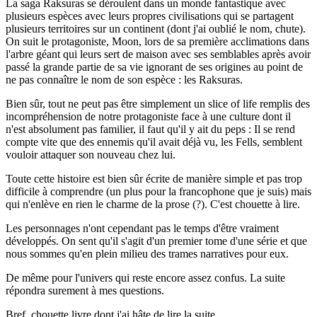
La saga Raksuras se déroulent dans un monde fantastique avec
plusieurs espèces avec leurs propres civilisations qui se partagent
plusieurs territoires sur un continent (dont j'ai oublié le nom, chute).
On suit le protagoniste, Moon, lors de sa première acclimations dans
l'arbre géant qui leurs sert de maison avec ses semblables après avoir
passé la grande partie de sa vie ignorant de ses origines au point de
ne pas connaître le nom de son espèce : les Raksuras.
Bien sûr, tout ne peut pas être simplement un slice of life remplis des
incompréhension de notre protagoniste face à une culture dont il
n'est absolument pas familier, il faut qu'il y ait du peps : Il se rend
compte vite que des ennemis qu'il avait déjà vu, les Fells, semblent
vouloir attaquer son nouveau chez lui.
Toute cette histoire est bien sûr écrite de manière simple et pas trop
difficile à comprendre (un plus pour la francophone que je suis) mais
qui n'enlève en rien le charme de la prose (?). C'est chouette à lire.
Les personnages n'ont cependant pas le temps d'être vraiment
développés. On sent qu'il s'agit d'un premier tome d'une série et que
nous sommes qu'en plein milieu des trames narratives pour eux.
De même pour l'univers qui reste encore assez confus. La suite
répondra surement à mes questions.
Bref, chouette livre dont j'ai hâte de lire la suite.