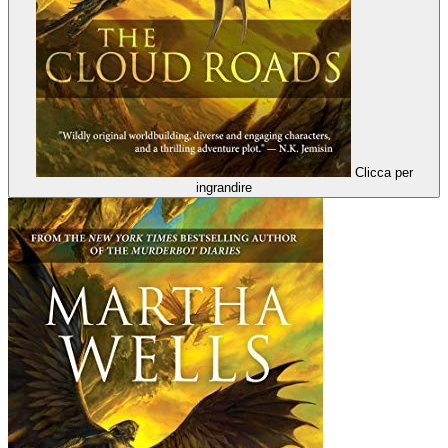
Clicca per
ingrandire