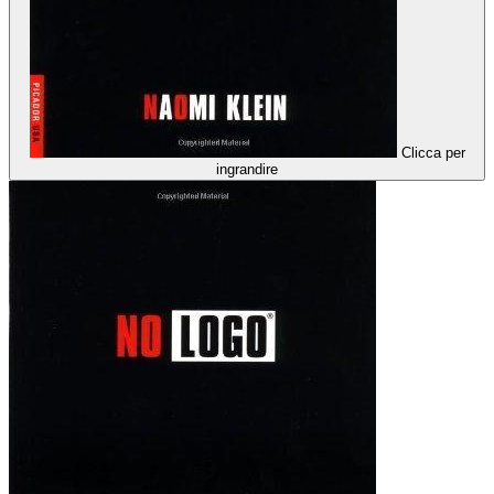
Clicca per
ingrandire