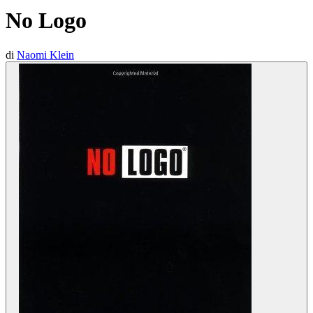
No Logo
di
Naomi Klein