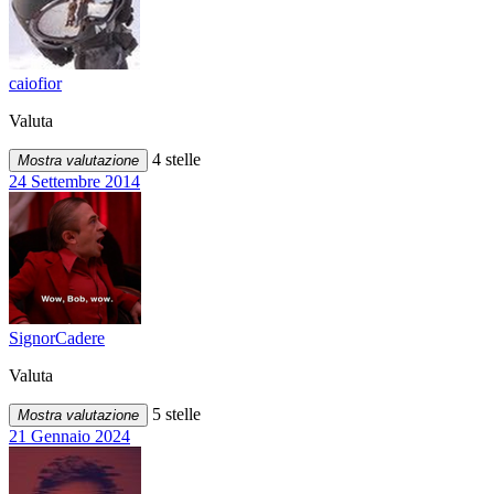
caiofior
Valuta
4 stelle
Mostra valutazione
24 Settembre 2014
SignorCadere
Valuta
5 stelle
Mostra valutazione
21 Gennaio 2024