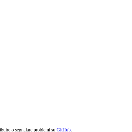
ibuire o segnalare problemi su
GitHub
.