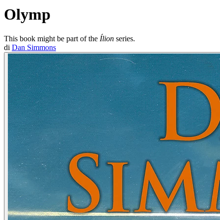
Olymp
This book might be part of the
Ílion
series.
di
Dan Simmons