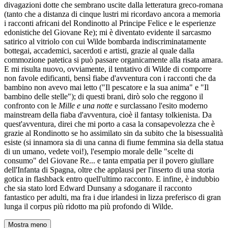
divagazioni dotte che sembrano uscite dalla letteratura greco-romana
(tanto che a distanza di cinque lustri mi ricordavo ancora a memoria
i racconti africani del Rondinotto al Principe Felice e le esperienze
edonistiche del Giovane Re); mi è diventato evidente il sarcasmo
satirico al vitriolo con cui Wilde bombarda indiscriminatamente
bottegai, accademici, sacerdoti e artisti, grazie al quale dalla
commozione patetica si può passare organicamente alla risata amara.
E mi risulta nuovo, ovviamente, il tentativo di Wilde di comporre
non favole edificanti, bensì fiabe d'avventura con i racconti che da
bambino non avevo mai letto ("Il pescatore e la sua anima" e "Il
bambino delle stelle"); di questi brani, dirò solo che reggono il
confronto con le
Mille e una notte
e surclassano l'esito moderno
mainstream della fiaba d'avventura, cioè il fantasy tolkienista. Da
quest'avventura, direi che mi porto a casa la consapevolezza che è
grazie al Rondinotto se ho assimilato sin da subito che la bisessualità
esiste (si innamora sia di una canna di fiume femmina sia della statua
di un umano, vedete voi!), l'esempio morale delle "scelte di
consumo" del Giovane Re... e tanta empatia per il povero giullare
dell'Infanta di Spagna, oltre che applausi per l'inserto di una storia
gotica in flashback entro quell'ultimo racconto. E infine, è indubbio
che sia stato lord Edward Dunsany a sdoganare il racconto
fantastico per adulti, ma fra i due irlandesi in lizza preferisco di gran
lunga il corpus più ridotto ma più profondo di Wilde.
Mostra meno