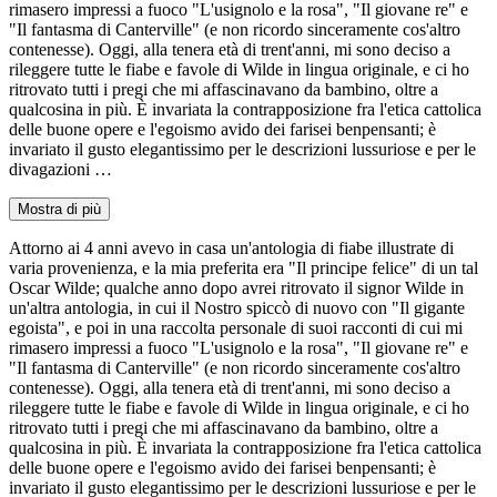
rimasero impressi a fuoco "L'usignolo e la rosa", "Il giovane re" e
"Il fantasma di Canterville" (e non ricordo sinceramente cos'altro
contenesse). Oggi, alla tenera età di trent'anni, mi sono deciso a
rileggere tutte le fiabe e favole di Wilde in lingua originale, e ci ho
ritrovato tutti i pregi che mi affascinavano da bambino, oltre a
qualcosina in più. È invariata la contrapposizione fra l'etica cattolica
delle buone opere e l'egoismo avido dei farisei benpensanti; è
invariato il gusto elegantissimo per le descrizioni lussuriose e per le
divagazioni …
Mostra di più
Attorno ai 4 anni avevo in casa un'antologia di fiabe illustrate di
varia provenienza, e la mia preferita era "Il principe felice" di un tal
Oscar Wilde; qualche anno dopo avrei ritrovato il signor Wilde in
un'altra antologia, in cui il Nostro spiccò di nuovo con "Il gigante
egoista", e poi in una raccolta personale di suoi racconti di cui mi
rimasero impressi a fuoco "L'usignolo e la rosa", "Il giovane re" e
"Il fantasma di Canterville" (e non ricordo sinceramente cos'altro
contenesse). Oggi, alla tenera età di trent'anni, mi sono deciso a
rileggere tutte le fiabe e favole di Wilde in lingua originale, e ci ho
ritrovato tutti i pregi che mi affascinavano da bambino, oltre a
qualcosina in più. È invariata la contrapposizione fra l'etica cattolica
delle buone opere e l'egoismo avido dei farisei benpensanti; è
invariato il gusto elegantissimo per le descrizioni lussuriose e per le