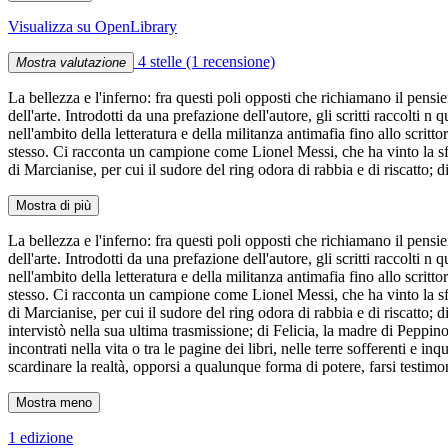
Visualizza su OpenLibrary
4 stelle
(1 recensione)
Mostra valutazione
La bellezza e l'inferno: fra questi poli opposti che richiamano il pens
dell'arte. Introdotti da una prefazione dell'autore, gli scritti raccolt
nell'ambito della letteratura e della militanza antimafia fino allo scr
stesso. Ci racconta un campione come Lionel Messi, che ha vinto la sfi
di Marcianise, per cui il sudore del ring odora di rabbia e di riscatto
Mostra di più
La bellezza e l'inferno: fra questi poli opposti che richiamano il pens
dell'arte. Introdotti da una prefazione dell'autore, gli scritti raccolt
nell'ambito della letteratura e della militanza antimafia fino allo scr
stesso. Ci racconta un campione come Lionel Messi, che ha vinto la sfi
di Marcianise, per cui il sudore del ring odora di rabbia e di riscatto;
intervistò nella sua ultima trasmissione; di Felicia, la madre di Peppino
incontrati nella vita o tra le pagine dei libri, nelle terre sofferenti e 
scardinare la realtà, opporsi a qualunque forma di potere, farsi testimon
Mostra meno
1 edizione