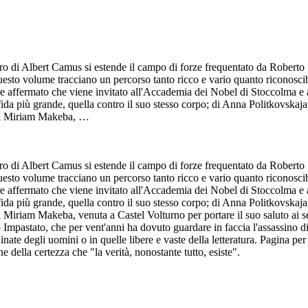
iero di Albert Camus si estende il campo di forze frequentato da Roberto 
i n questo volume tracciano un percorso tanto ricco e vario quanto riconos
ittore affermato che viene invitato all'Accademia dei Nobel di Stoccolma 
da più grande, quella contro il suo stesso corpo; di Anna Politkovskaja,
; di Miriam Makeba, …
iero di Albert Camus si estende il campo di forze frequentato da Roberto 
i n questo volume tracciano un percorso tanto ricco e vario quanto riconos
ittore affermato che viene invitato all'Accademia dei Nobel di Stoccolma 
da più grande, quella contro il suo stesso corpo; di Anna Politkovskaja,
 di Miriam Makeba, venuta a Castel Volturno per portare il suo saluto ai s
 Impastato, che per vent'anni ha dovuto guardare in faccia l'assassino di s
inquinate degli uomini o in quelle libere e vaste della letteratura. Pagina 
e della certezza che "la verità, nonostante tutto, esiste".