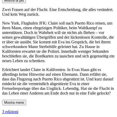
Mostra di più
Zwei Frauen auf der Flucht. Eine Entscheidung, die alles verändert.
Und kein Weg zurück.
New York, Flughafen JFK: Claire soll nach Puerto Rico reisen, um
ihren Mann, einen ehrgeizigen Politiker, beim Wahlkampf zu
unterstützen. Doch in Wahrheit will sie nichts als fliehen – vor
seinen gewalttätigen Übergriffen und der lückenlosen Kontrolle, die
er über sie ausübt. Sie kommt mit Eva ins Gespräch, die bei ihrem
schwerkranken Mann Sterbehilfe geleistet hat. Zu Hause in
Kalifornien erwartet sie die Polizei. Innerhalb weniger Sekunden
beschließen sie, die Bordkarten zu tauschen und sich gegenseitig ein
neues Leben zu schenken.
Erleichtert landet Claire in Kalifornien. In Evas Haus gibt es
allerdings keine Hinweise auf einen Ehemann. Dann erfährt sie,
dass das Flugzeug nach Puerto Rico abgestürzt ist. Und kurz darauf
entdeckt sie die vermeintlich abgestürzte Eva in einer
Fernsehreportage über das Unglück. Lebendig. Hat sie die Flucht in
das Leben einer Anderen am Ende doch nur in eine Falle gelockt?
Mostra meno
3 edizioni