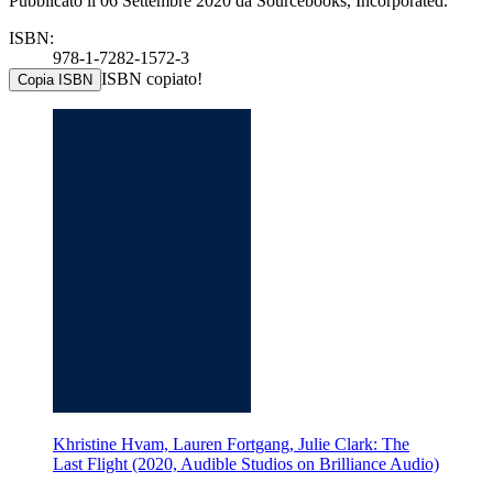
Pubblicato il 06 Settembre 2020 da Sourcebooks, Incorporated.
ISBN:
978-1-7282-1572-3
ISBN copiato!
Copia ISBN
Khristine Hvam, Lauren Fortgang, Julie Clark: The
Last Flight (2020, Audible Studios on Brilliance Audio)