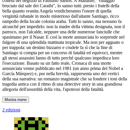
coltelli nel negozio di Faustino Santos. A Manaure, "villaggio
bruciato dal sale dei Caraibi", lo sanno tutti: presto i fratelli della
bella quanto svanita Angela vendicheranno l'onore di quella
verginità rubatale in modo misterioso dall'aitante Santiago, ricco
rampollo della locale colonia araba. Tutti lo sanno, ma nessuno fa
alcunché per impedirlo: non la madre della vittima designata, non il
parroco, non l'alcalde, neppure una delle numerose fanciulle che
spasimano per il Nasar. E così la morte annunciata lo sorprende nel
fulgore di una splendida mattinata tropicale. Ma non per agguato o
per trappola: un destino bizzarro e crudele fa sì che la fine di
Santiago si compia per un concorso di fatalità ed equivoci, mentre
gli stessi assassini fanno di tutto perché qualcuno impedisca loro
l'esecuzione. Basato su un fatto reale, Cronaca di una morte
annunciata venne pubblicato nel 1981 (un anno prima del Nobel a
García Márquez) e, pur nella brevità, rappresenta uno dei vertici
della sua narrativa: un romanzo magistrale che sa fondere i toni della
tragedia antica con il ritmo di una detective story in una grandiosa
allegoria dell'assurdità della vita, l'apoteosi della fatalità.
Mostra meno
2 edizioni