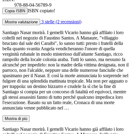
978-88-04-56789-9
ISBN copiato!
Copia ISBN
3 stelle
(2 recensioni)
Mostra valutazione
Santiago Nasar morirà. I gemelli Vicario hanno già affilato i loro
coltelli nel negozio di Faustino Santos. A Manaure, "villaggio
bruciato dal sale dei Caraibi", lo sanno tutti: presto i fratelli della
bella quanto svanita Angela vendicheranno l'onore di quella
verginità rubatale in modo misterioso dall'aitante Santiago, ricco
rampollo della locale colonia araba. Tutti lo sanno, ma nessuno fa
alcunché per impedirlo: non la madre della vittima designata, non il
parroco, non l'alcalde, neppure una delle numerose fanciulle che
spasimano per il Nasar. E così la morte annunciata lo sorprende nel
fulgore di una splendida mattinata tropicale. Ma non per agguato o
per trappola: un destino bizzarro e crudele fa sì che la fine di
Santiago si compia per un concorso di fatalità ed equivoci, mentre
gli stessi assassini fanno di tutto perché qualcuno impedisca loro
l'esecuzione. Basato su un fatto reale, Cronaca di una morte
annunciata venne pubblicato nel …
Mostra di più
Santiago Nasar morirà. I gemelli Vicario hanno già affilato i loro