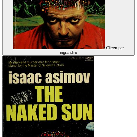
Clicca per
ingrandire