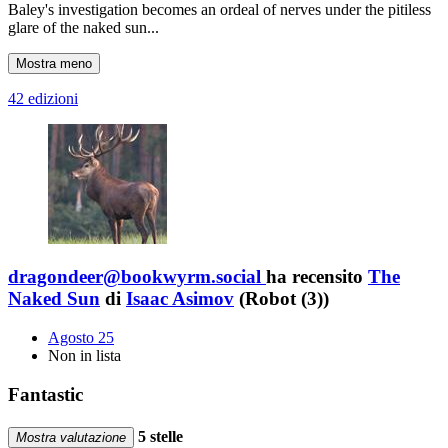
Baley's investigation becomes an ordeal of nerves under the pitiless
glare of the naked sun...
Mostra meno
42 edizioni
dragondeer@bookwyrm.social
ha recensito
The
Naked Sun
di
Isaac Asimov
(Robot (3))
Agosto 25
Non in lista
Fantastic
5 stelle
Mostra valutazione